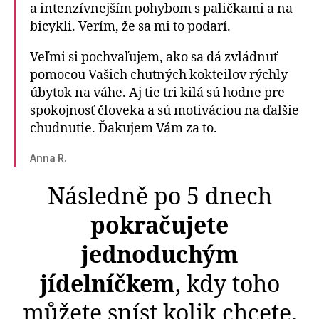
a intenzívnejším pohybom s paličkami a na
bicykli. Verím, že sa mi to podarí.
Veľmi si pochvaľujem, ako sa dá zvládnuť
pomocou Vašich chutných kokteilov rýchly
úbytok na váhe. Aj tie tri kilá sú hodne pre
spokojnosť človeka a sú motiváciou na ďalšie
chudnutie. Ďakujem Vám za to.
Anna R.
Následně po 5 dnech
pokračujete
jednoduchým
jídelníčkem
, kdy toho
můžete sníst kolik chcete.