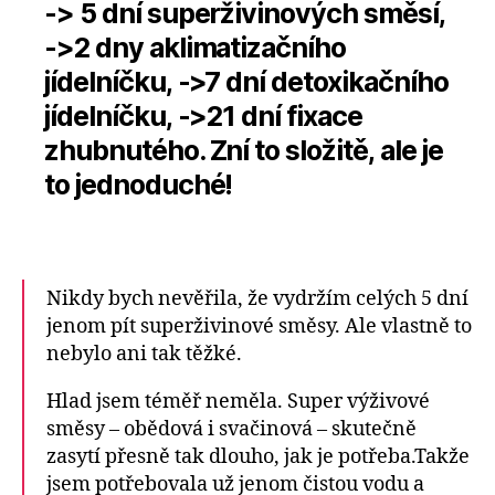
-> 5 dní superživinových směsí,
->2 dny aklimatizačního
jídelníčku, ->7 dní detoxikačního
jídelníčku, ->21 dní fixace
zhubnutého. Zní to složitě, ale je
to jednoduché!
Nikdy bych nevěřila, že vydržím celých 5 dní
jenom pít superživinové směsy. Ale vlastně to
nebylo ani tak těžké.
Hlad jsem téměř neměla. Super výživové
směsy – obědová i svačinová – skutečně
zasytí přesně tak dlouho, jak je potřeba.Takže
jsem potřebovala už jenom čistou vodu a