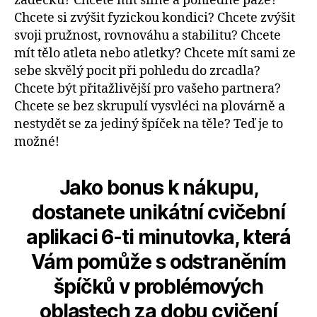
zadečku? Chcete mít silné a pohledné paže?
Chcete si zvýšit fyzickou kondici? Chcete zvýšit
svoji pružnost, rovnováhu a stabilitu? Chcete
mít tělo atleta nebo atletky? Chcete mít sami ze
sebe skvělý pocit při pohledu do zrcadla?
Chcete být přitažlivější pro vašeho partnera?
Chcete se bez skrupulí vysvléci na plovárně a
nestydět se za jediný špíček na těle? Teď je to
možné!
Jako bonus k nákupu,
dostanete unikátní cvičební
aplikaci 6-ti minutovka, která
Vám pomůže s odstraněním
špíčků v problémových
oblastech za dobu cvičení