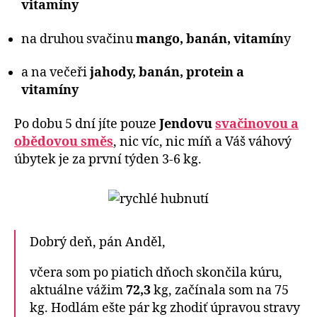
vitamíny
na druhou svačinu
mango, banán, vitamín
y
a na večeři
jahody,
banán, protein a
vitamíny
Po dobu 5 dní jíte pouze
Jendovu
svačinovou a
obědovou směs
, nic víc, nic míň a Váš váhový
úbytek je za první týden 3-6 kg.
Dobrý deň, pán Anděl,
včera som po piatich dňoch skončila kúru,
aktuálne vážim
72,3
kg, začínala som na 75
kg. Hodlám ešte pár kg zhodiť úpravou stravy