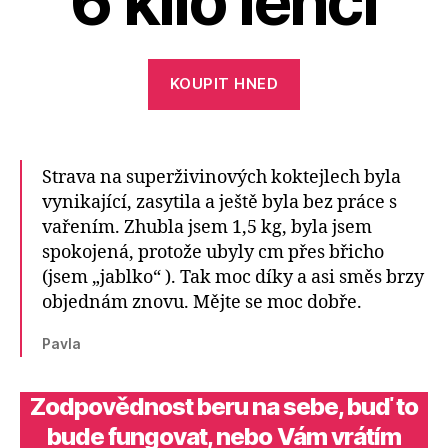
6 kilo lehčí
KOUPIT HNED
Strava na superživinových koktejlech byla
vynikající, zasytila a ještě byla bez práce s
vařením. Zhubla jsem 1,5 kg, byla jsem
spokojená, protože ubyly cm přes břicho
(jsem „jablko“ ). Tak moc díky a asi směs brzy
objednám znovu. Mějte se moc dobře.
Pavla
Zodpovědnost beru na sebe, buď to
bude fungovat, nebo Vám vrátím