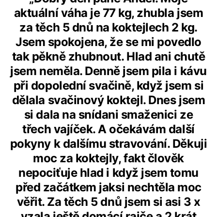
aktuální váha je 77 kg, zhubla jsem
za těch 5 dnů na koktejlech 2 kg.
Jsem spokojena, že se mi povedlo
tak pěkně zhubnout. Hlad ani chutě
jsem neměla. Denně jsem pila i kávu
při dopolední svačině, když jsem si
dělala svačinový koktejl. Dnes jsem
si dala na snídani smaženici ze
třech vajíček. A očekávám další
pokyny k dalšímu stravování. Děkuji
moc za koktejly, fakt člověk
nepociťuje hlad i když jsem tomu
před začátkem jaksi nechtěla moc
věřit. Za těch 5 dnů jsem si asi 3 x
vzala ještě domácí rajče a 2 krát