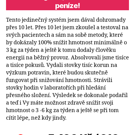
peníze!
Tento jedinečný systém jsem dával dohromady
přes 10 let. Přes 10 let jsem zkoušel a testoval na
svých pacientech a sám na sobě metody, které
by dokázaly 100% snížit hmotnost minimálně o
3 kg za týden a ještě k tomu dodaly člověku
energii na běžný provoz. Absolvovali jsme tisíce
a tisíce pokusů. Vydali stovky tisíc korun na
výzkum potravin, které budou skutečně
fungovat při snižování hmotnosti. Strávili
stovky hodin v laboratořích při hledání
přesného složení. Výsledek se dokonale podařil
a teď i Vy máte možnost zdravě snížit svoji
hmotnost o 3 -6 kg za týden a ještě se při tom
cítit lépe, než kdy jindy.