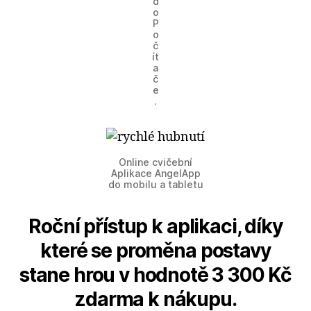
d
o
P
o
č
ít
a
č
e
.
Online cvičební
Aplikace AngelApp
do mobilu a tabletu
Roční přístup k aplikaci, díky
které se proměna postavy
stane hrou v hodnotě 3 300 Kč
zdarma k nákupu.