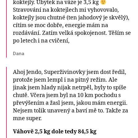
koktejly. Úbytek na váze je 3,5 kg
Stravování na koktejlech mi vyhovovalo,
koktejly jsou chutné (ten jahodový je skvělý),
cítím se moc dobře, energie mám na
rozdávání. Zatím velká spokojenost. Těším se
po letech i na cvičení,
Dana
Ahoj Jendo, Superživinovky jsem dost ředil,
protože jsem lempl i na pitný režim. Ale
jinak jsem hlady nijak netrpěl, byly to spíše
chutě. Včera jsem byl na 10 km pochodu s
převýšením a žasl jsem, jakou mám energii.
Nejsem tolik unavený a baví mě to. Takže za
mne super.
Váhově 2,5 kg dole tedy 84,5 kg