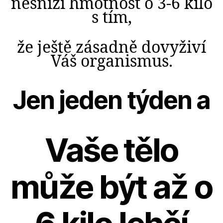
nesníží hmotnost o 3-6 kilo
s tím,
že ještě zásadně dovyživí
Váš organismus.
Jen jeden týden a
Vaše tělo
může být až o