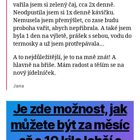
vařila jsem si zelený čaj, cca 2x denně.
Neodpustila jsem si 1x denně kávičku.
Nemusela jsem přemýšlet, co zase budu
proboha vařit, abych nepřibrala. A také jsem
byla 1 den na výletě, prášek s sebou, vodu do
termosky a už jsem protřepávala…
A to nejdůležitější, je to na mně znát! A
hlavně na břiše. Mám radost a těším se na
nový jídelníček.
Jana
Je zde možnost, jak
můžete být za měsíc