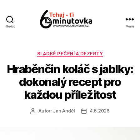
Hledat
Menu
Jan
Anděl
Rubriky
SLADKÉ PEČENÍ A DEZERTY
Hraběnčin koláč s jablky:
dokonalý recept pro
každou příležitost
Autor:
Jan Anděl
4.6.2026
Autor
Datum
příspěvku
příspěvku