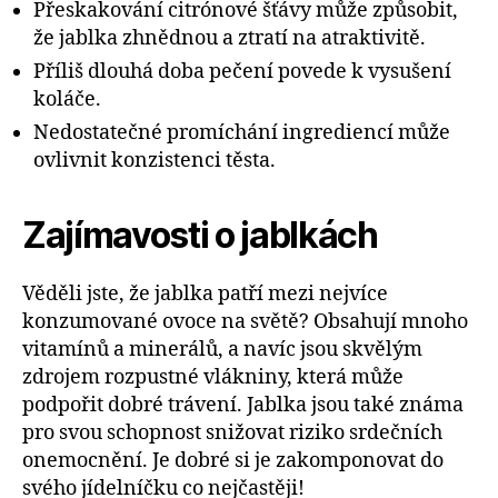
Přeskakování citrónové šťávy může způsobit,
že jablka zhnědnou a ztratí na atraktivitě.
Příliš dlouhá doba pečení povede k vysušení
koláče.
Nedostatečné promíchání ingrediencí může
ovlivnit konzistenci těsta.
Zajímavosti o jablkách
Věděli jste, že jablka patří mezi nejvíce
konzumované ovoce na světě? Obsahují mnoho
vitamínů a minerálů, a navíc jsou skvělým
zdrojem rozpustné vlákniny, která může
podpořit dobré trávení. Jablka jsou také známa
pro svou schopnost snižovat riziko srdečních
onemocnění. Je dobré si je zakomponovat do
svého jídelníčku co nejčastěji!