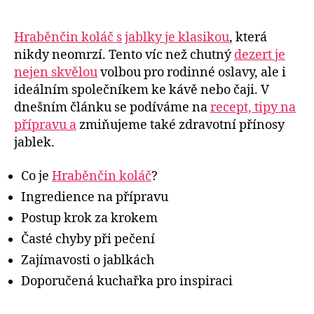
Hraběnčin koláč s
jablky je klasikou
, která
nikdy neomrzí. Tento víc než chutný
dezert je
nejen skvělou
volbou pro rodinné oslavy, ale i
ideálním společníkem ke kávě nebo čaji. V
dnešním článku se podíváme na
recept, tipy na
přípravu a
zmiňujeme také zdravotní přínosy
jablek.
Co je
Hraběnčin koláč
?
Ingredience na přípravu
Postup krok za krokem
Časté chyby při pečení
Zajímavosti o jablkách
Doporučená kuchařka pro inspiraci