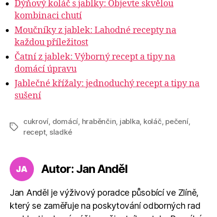
Dýňový koláč s jablky: Objevte skvělou
kombinaci chutí
Moučníky z jablek: Lahodné recepty na
každou příležitost
Čatní z jablek: Výborný recept a tipy na
domácí úpravu
Jablečné křížaly: jednoduchý recept a tipy na
sušení
cukroví
,
domácí
,
hraběnčin
,
jablka
,
koláč
,
pečení
,
Štítky
recept
,
sladké
Autor: Jan Anděl
Jan Anděl je výživový poradce působící ve Zlíně,
který se zaměřuje na poskytování odborných rad