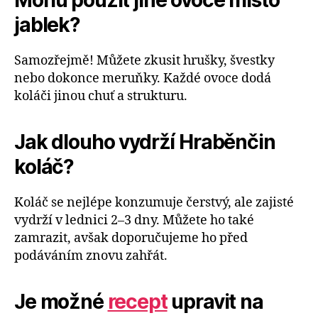
Mohu použít jiné ovoce místo
jablek?
Samozřejmě! Můžete zkusit hrušky, švestky
nebo dokonce meruňky. Každé ovoce dodá
koláči jinou chuť a strukturu.
Jak dlouho vydrží Hraběnčin
koláč?
Koláč se nejlépe konzumuje čerstvý, ale zajisté
vydrží v lednici 2–3 dny. Můžete ho také
zamrazit, avšak doporučujeme ho před
podáváním znovu zahřát.
Je možné
recept
upravit na