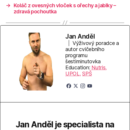
→
Koláč z ovesných vloček s ořechy a jablky –
zdravá pochoutka
Jan Anděl
Výživový poradce a
autor cvičebního
programu
šestiminutovka
Education:
Nutris,
UPOL,
SPŠ
Jan Anděl je specialista na