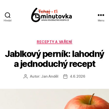
Hledat
Menu
Jan
Anděl
Rubriky
RECEPTY A VAŘENÍ
Jablkový perník: lahodný
a jednoduchý recept
Autor:
Jan Anděl
4.6.2026
Autor
Datum
příspěvku
příspěvku