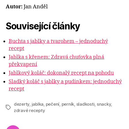
Autor:
Jan Anděl
Související články
Buchta s jablky a tvarohem – jednoduchý
recept
Jablka s křenem: Zdravá chuťovka plná
překvapení
Jablkový koláč: dokonalý recept na pohodu
Sladký koláč s jablky a pudinkem: jednoduchý
recept
dezerty
,
jablka
,
pečení
,
perník
,
sladkosti
,
snacky
,
Štítky
zdravé recepty