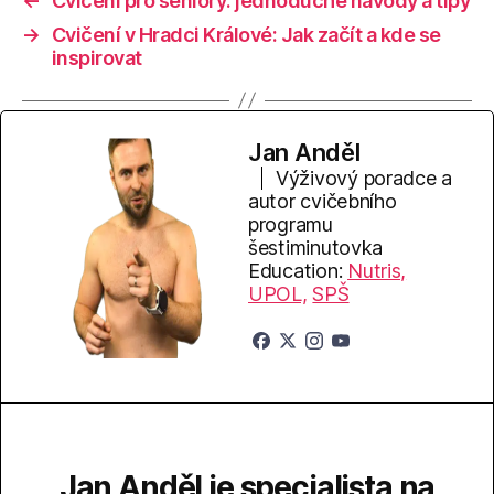
←
Cvičení pro seniory: jednoduché návody a tipy
→
Cvičení v Hradci Králové: Jak začít a kde se
inspirovat
Jan Anděl
Výživový poradce a
autor cvičebního
programu
šestiminutovka
Education:
Nutris,
UPOL,
SPŠ
Jan Anděl je specialista na