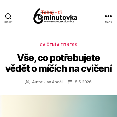
Hledat
Menu
Jan
Anděl
Rubriky
CVIČENÍ A FITNESS
Vše, co potřebujete
vědět o míčích na cvičení
Autor:
Jan Anděl
5.5.2026
Autor
Datum
příspěvku
příspěvku