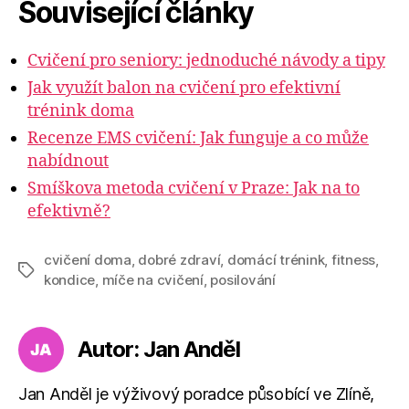
Související články
Cvičení pro seniory: jednoduché návody a tipy
Jak využít balon na cvičení pro efektivní
trénink doma
Recenze EMS cvičení: Jak funguje a co může
nabídnout
Smíškova metoda cvičení v Praze: Jak na to
efektivně?
cvičení doma
,
dobré zdraví
,
domácí trénink
,
fitness
,
Štítky
kondice
,
míče na cvičení
,
posilování
Autor: Jan Anděl
Jan Anděl je výživový poradce působící ve Zlíně,