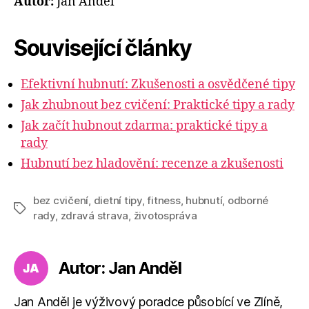
Autor:
Jan Anděl
Související články
Efektivní hubnutí: Zkušenosti a osvědčené tipy
Jak zhubnout bez cvičení: Praktické tipy a rady
Jak začít hubnout zdarma: praktické tipy a
rady
Hubnutí bez hladovění: recenze a zkušenosti
bez cvičení
,
dietní tipy
,
fitness
,
hubnutí
,
odborné
Štítky
rady
,
zdravá strava
,
životospráva
Autor: Jan Anděl
Jan Anděl je výživový poradce působící ve Zlíně,