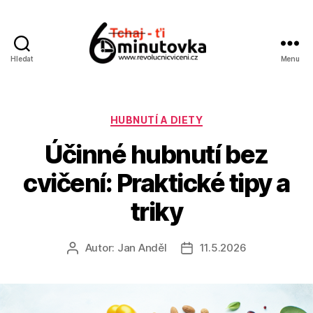
Hledat
Menu
Jan
Anděl
Rubriky
HUBNUTÍ A DIETY
Účinné hubnutí bez
cvičení: Praktické tipy a
triky
Autor:
Jan Anděl
11.5.2026
Autor
Datum
příspěvku
příspěvku