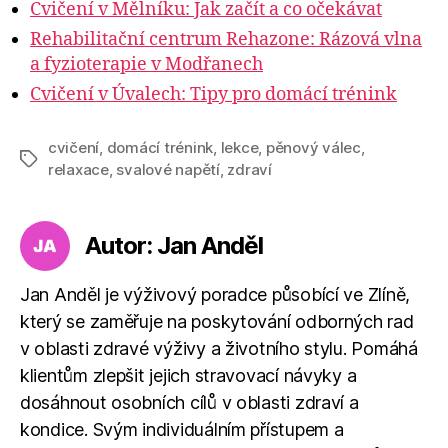
Cvičení v Mělníku: Jak začít a co očekávat
Rehabilitační centrum Rehazone: Rázová vlna
a fyzioterapie v Modřanech
Cvičení v Úvalech: Tipy pro domácí trénink
cvičení
,
domácí trénink
,
lekce
,
pěnový válec
,
Štítky
relaxace
,
svalové napětí
,
zdraví
Autor: Jan Anděl
Jan Anděl je výživový poradce působící ve Zlíně,
který se zaměřuje na poskytování odborných rad
v oblasti zdravé výživy a životního stylu. Pomáhá
klientům zlepšit jejich stravovací návyky a
dosáhnout osobních cílů v oblasti zdraví a
kondice. Svým individuálním přístupem a