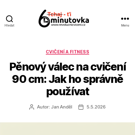
Hledat
Menu
Jan
Anděl
Rubriky
CVIČENÍ A FITNESS
Pěnový válec na cvičení
90 cm: Jak ho správně
používat
Autor:
Jan Anděl
5.5.2026
Autor
Datum
příspěvku
příspěvku