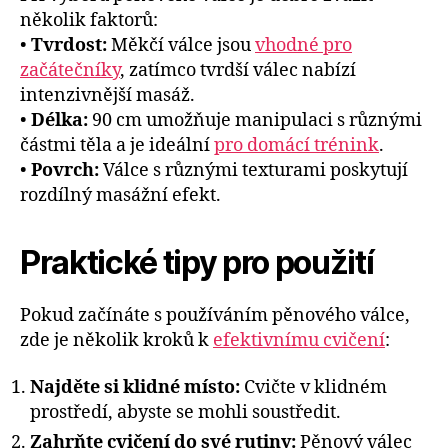
několik faktorů:
•
Tvrdost:
Měkčí válce jsou
vhodné pro
začátečníky
, zatímco tvrdší válec nabízí
intenzivnější masáž.
•
Délka:
90 cm umožňuje manipulaci s různými
částmi těla a je ideální
pro domácí trénink
.
•
Povrch:
Válce s různými texturami poskytují
rozdílný masážní efekt.
Praktické tipy pro použití
Pokud začínáte s používáním pěnového válce,
zde je několik kroků k
efektivnímu cvičení
:
Najděte si klidné místo:
Cvičte v klidném
prostředí, abyste se mohli soustředit.
Zahrňte cvičení do své rutiny:
Pěnový válec