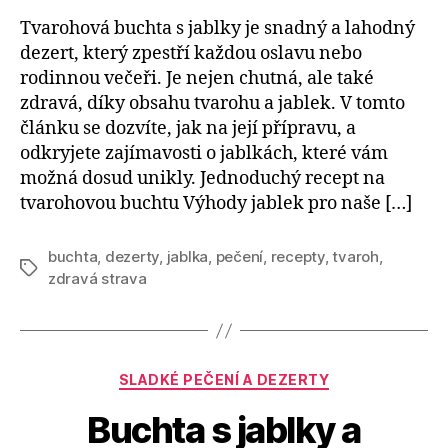
Tvarohová buchta s jablky je snadný a lahodný
dezert, který zpestří každou oslavu nebo
rodinnou večeři. Je nejen chutná, ale také
zdravá, díky obsahu tvarohu a jablek. V tomto
článku se dozvíte, jak na její přípravu, a
odkryjete zajímavosti o jablkách, které vám
možná dosud unikly. Jednoduchý recept na
tvarohovou buchtu Výhody jablek pro naše […]
buchta
,
dezerty
,
jablka
,
pečení
,
recepty
,
tvaroh
,
Štítky
zdravá strava
Rubriky
SLADKÉ PEČENÍ A DEZERTY
Buchta s jablky a