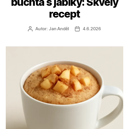
buchta s jablky: Skvělý
recept
Autor:
Jan Anděl
4.6.2026
Autor
Datum
příspěvku
příspěvku