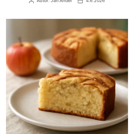
Autor:
Jan Anděl
4.6.2026
Autor
Datum
příspěvku
příspěvku