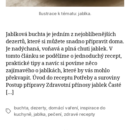
Ilustrace k tématu: jablka.
Jablková buchta je jedním z nejoblíbenějších
dezertů, které si můžete snadno připravit doma.
Je nadýchaná, voňavá a plná chuti jablek. V
tomto článku se podělíme o jednoduchý recept,
praktické tipy a navíc si povíme něco
zajímavého o jablkách, které by vás mohlo
překvapit. Úvod do receptu Potřeby a suroviny
Postup přípravy Zdravotní přínosy jablek Časté
[…]
buchta
,
dezerty
,
domácí vaření
,
inspirace do
Štítky
kuchyně
,
jablka
,
pečení
,
zdravé recepty