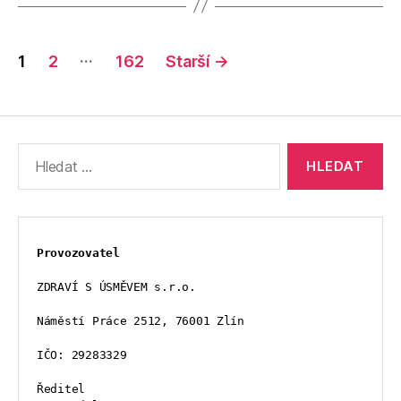
Stránkování
…
1
2
162
Starší
→
příspěvků
Výsledky
vyhledávání:
Provozovatel
ZDRAVÍ S ÚSMĚVEM s.r.o.
Náměstí Práce 2512, 76001 Zlín
IČO: 29283329
Ředitel