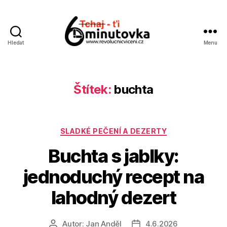
Hledat
Menu
Jan
Anděl
Štítek:
buchta
Rubriky
SLADKÉ PEČENÍ A DEZERTY
Buchta s jablky:
jednoduchý recept na
lahodný dezert
Autor:
Jan Anděl
4.6.2026
Autor
Datum