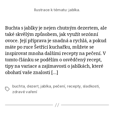
Ilustrace k tématu: jablka.
Buchta s jablky je nejen chutným dezertem, ale
také skvělým způsobem, jak využít sezónní
ovoce. Její příprava je snadná a rychlá, a pokud
máte po ruce Šetřící kuchařku, můžete se
inspirovat mnoha dalšími recepty na pečení. V
tomto článku se podělím o osvědčený recept,
tipy na variace a zajímavosti o jablkách, které
obohatí vaše znalosti […]
buchta
,
dezert
,
jablka
,
pečení
,
recepty
,
sladkosti
,
Štítky
zdravé vaření