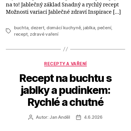
na to! Jablečný základ Snadný a rychlý recept
Možnosti variací Jablečné zdraví Inspirace […]
buchta
,
dezert
,
domácí kuchyně
,
jablka
,
pečení
,
Štítky
recept
,
zdravé vaření
Rubriky
RECEPTY A VAŘENÍ
Recept na buchtu s
jablky a pudinkem:
Rychlé a chutné
Autor:
Jan Anděl
4.6.2026
Autor
Datum
příspěvku
příspěvku