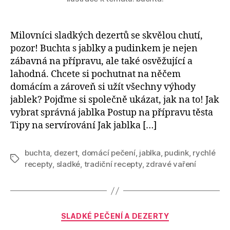
Milovníci sladkých dezertů se skvělou chutí,
pozor! Buchta s jablky a pudinkem je nejen
zábavná na přípravu, ale také osvěžující a
lahodná. Chcete si pochutnat na něčem
domácím a zároveň si užít všechny výhody
jablek? Pojďme si společně ukázat, jak na to! Jak
vybrat správná jablka Postup na přípravu těsta
Tipy na servírování Jak jablka […]
buchta
,
dezert
,
domácí pečení
,
jablka
,
pudink
,
rychlé
Štítky
recepty
,
sladké
,
tradiční recepty
,
zdravé vaření
Rubriky
SLADKÉ PEČENÍ A DEZERTY