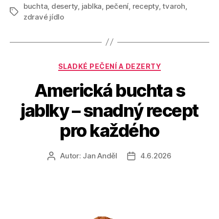
buchta
,
deserty
,
jablka
,
pečení
,
recepty
,
tvaroh
,
Štítky
zdravé jídlo
Rubriky
SLADKÉ PEČENÍ A DEZERTY
Americká buchta s
jablky – snadný recept
pro každého
Autor:
Jan Anděl
4.6.2026
Autor
Datum
příspěvku
příspěvku