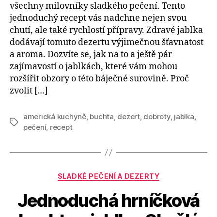
všechny milovníky sladkého pečení. Tento
jednoduchý recept vás nadchne nejen svou
chutí, ale také rychlostí přípravy. Zdravé jablka
dodávají tomuto dezertu výjimečnou šťavnatost
a aroma. Dozvíte se, jak na to a ještě pár
zajímavostí o jablkách, které vám mohou
rozšířit obzory o této báječné surovině. Proč
zvolit […]
americká kuchyně
,
buchta
,
dezert
,
dobroty
,
jablka
,
Štítky
pečení
,
recept
Rubriky
SLADKÉ PEČENÍ A DEZERTY
Jednoduchá hrníčková