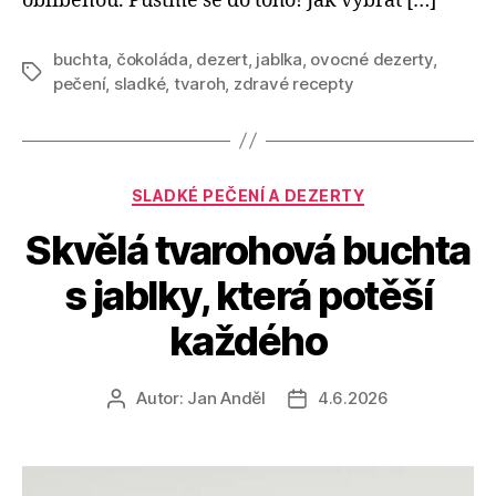
oblíbenou. Pusťme se do toho! Jak vybrat […]
buchta
,
čokoláda
,
dezert
,
jablka
,
ovocné dezerty
,
Štítky
pečení
,
sladké
,
tvaroh
,
zdravé recepty
Rubriky
SLADKÉ PEČENÍ A DEZERTY
Skvělá tvarohová buchta
s jablky, která potěší
každého
Autor:
Jan Anděl
4.6.2026
Autor
Datum
příspěvku
příspěvku