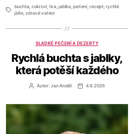
buchta
,
cukroví
,
hra
,
jablka
,
pečení
,
recept
,
rychlé
Štítky
jídlo
,
zdravé vaření
Rubriky
SLADKÉ PEČENÍ A DEZERTY
Rychlá buchta s jablky,
která potěší každého
Autor:
Jan Anděl
4.6.2026
Autor
Datum
příspěvku
příspěvku