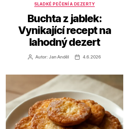
Rubriky
SLADKÉ PEČENÍ A DEZERTY
Buchta z jablek:
Vynikající recept na
lahodný dezert
Autor:
Jan Anděl
4.6.2026
Autor
Datum
příspěvku
příspěvku