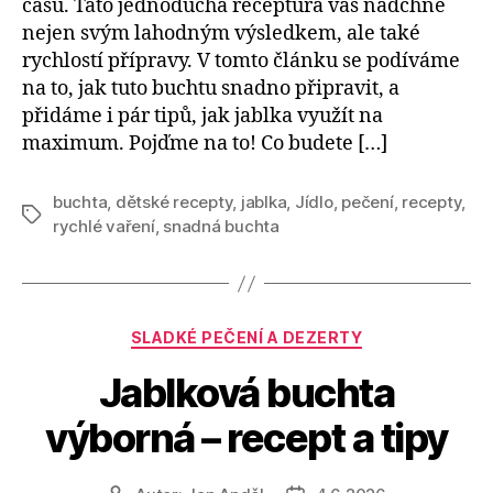
času. Tato jednoduchá receptura vás nadchne
nejen svým lahodným výsledkem, ale také
rychlostí přípravy. V tomto článku se podíváme
na to, jak tuto buchtu snadno připravit, a
přidáme i pár tipů, jak jablka využít na
maximum. Pojďme na to! Co budete […]
buchta
,
dětské recepty
,
jablka
,
Jídlo
,
pečení
,
recepty
,
Štítky
rychlé vaření
,
snadná buchta
Rubriky
SLADKÉ PEČENÍ A DEZERTY
Jablková buchta
výborná – recept a tipy