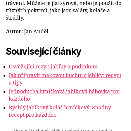
trávení. Můžete je jíst syrová, nebo je použít do
různých pokrmů, jako jsou saláty, koláče a
štrúdly.
Autor:
Jan Anděl
Související články
Osvěžující řezy s jablky a pudinkem
Jak připravit makovou buchtu s jablky: recept
a tipy
Jednoduchá hrníčková jablková bábovka pro
každého
Rychlý jablkový koláč hrníčkový: Snadný
recept pro každého
domácí kuchyně
,
jablka
,
pečení
,
recepty
,
rychlé