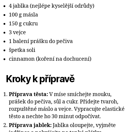
4 jablka (nejlépe kyselější odrůdy)
100 g másla
150 g cukru
3 vejce
1 balení prášku do pečiva
špetka soli
cinnamon (koření na dochucení)
Kroky k přípravě
Příprava těsta:
V míse smíchejte mouku,
prášek do pečiva, sůl a cukr. Přidejte tvaroh,
rozpuštěné máslo a vejce. Vypracujte elastické
těsto a nechte ho 30 minut odpočívat.
Příprava jablek:
Jablka oloupejte, vyjměte