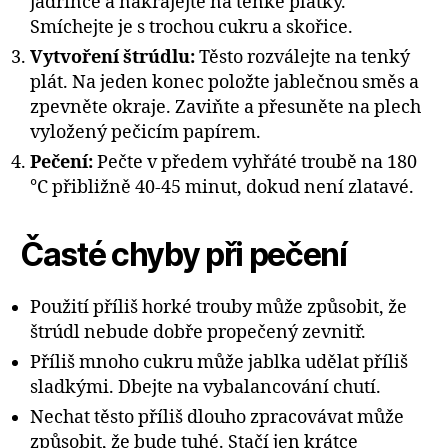
jadřince a nakrájejte na tenké plátky.
Smíchejte je s trochou cukru a skořice.
Vytvoření štrúdlu:
Těsto rozválejte na tenký
plát. Na jeden konec položte jablečnou směs a
zpevněte okraje. Zaviňte a přesuněte na plech
vyložený pečicím papírem.
Pečení:
Pečte v předem vyhřáté troubě na 180
°C přibližně 40-45 minut, dokud není zlatavé.
Časté chyby při pečení
Použití příliš horké trouby může způsobit, že
štrúdl nebude dobře propečený zevnitř.
Příliš mnoho cukru může jablka udělat příliš
sladkými. Dbejte na vybalancování chutí.
Nechat těsto příliš dlouho zpracovávat může
způsobit, že bude tuhé. Stačí jen krátce