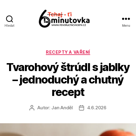
Hledat
Menu
Jan
Anděl
Rubriky
RECEPTY A VAŘENÍ
Tvarohový štrúdl s jablky
– jednoduchý a chutný
recept
Autor:
Jan Anděl
4.6.2026
Autor
Datum
příspěvku
příspěvku