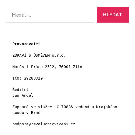
Výsledky
vyhledávání:
Provozovatel
ZDRAVÍ S ÚSMĚVEM s.r.o.
Náměstí Práce 2512, 76001 Zlín
IČO: 29283329
Ředitel
Jan Anděl
Zapsaná ve složce: C 70836 vedená u Krajského 
soudu v Brně
podpora@revolucnicviceni.cz