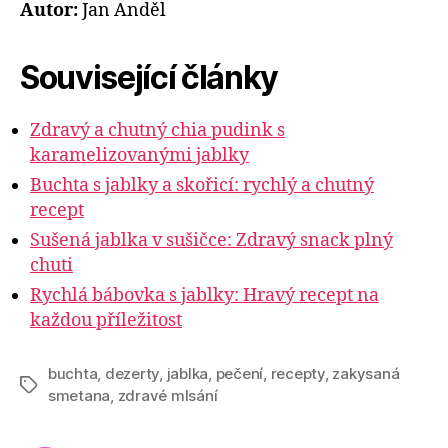
Autor:
Jan Anděl
Související články
Zdravý a chutný chia pudink s
karamelizovanými jablky
Buchta s jablky a skořicí: rychlý a chutný
recept
Sušená jablka v sušičce: Zdravý snack plný
chuti
Rychlá bábovka s jablky: Hravý recept na
každou příležitost
buchta
,
dezerty
,
jablka
,
pečení
,
recepty
,
zakysaná
Štítky
smetana
,
zdravé mlsání