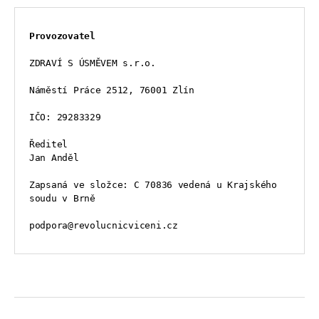
Provozovatel
ZDRAVÍ S ÚSMĚVEM s.r.o.
Náměstí Práce 2512, 76001 Zlín
IČO: 29283329
Ředitel
Jan Anděl
Zapsaná ve složce: C 70836 vedená u Krajského 
soudu v Brně
podpora@revolucnicviceni.cz