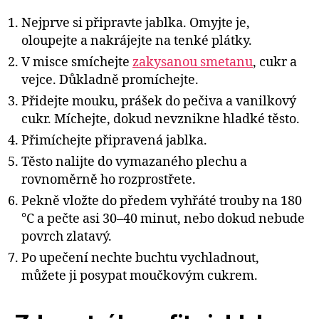
Nejprve si připravte jablka. Omyjte je,
oloupejte a nakrájejte na tenké plátky.
V misce smíchejte
zakysanou smetanu
, cukr a
vejce. Důkladně promíchejte.
Přidejte mouku, prášek do pečiva a vanilkový
cukr. Míchejte, dokud nevznikne hladké těsto.
Přimíchejte připravená jablka.
Těsto nalijte do vymazaného plechu a
rovnoměrně ho rozprostřete.
Pekně vložte do předem vyhřáté trouby na 180
°C a pečte asi 30–40 minut, nebo dokud nebude
povrch zlatavý.
Po upečení nechte buchtu vychladnout,
můžete ji posypat moučkovým cukrem.