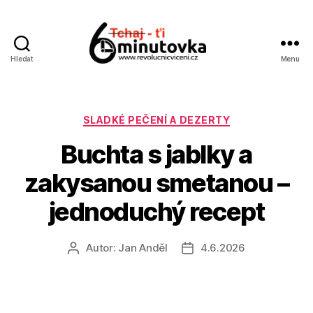
Hledat
Menu
Jan
Anděl
Rubriky
SLADKÉ PEČENÍ A DEZERTY
Buchta s jablky a
zakysanou smetanou –
jednoduchý recept
Autor:
Jan Anděl
4.6.2026
Autor
Datum
příspěvku
příspěvku