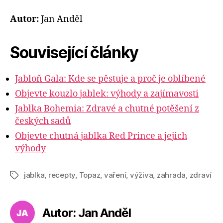
Autor:
Jan Anděl
Související články
Jabloň Gala: Kde se pěstuje a proč je oblíbené
Objevte kouzlo jablek: výhody a zajímavosti
Jablka Bohemia: Zdravé a chutné potěšení z
českých sadů
Objevte chutná jablka Red Prince a jejich
výhody
jablka
,
recepty
,
Topaz
,
vaření
,
výživa
,
zahrada
,
zdraví
Štítky
Autor: Jan Anděl