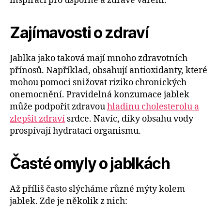
inspiraci pro úsporné a zdravé vaření.
Zajímavosti o zdraví
Jablka jako taková mají mnoho zdravotních
přínosů. Například, obsahují antioxidanty, které
mohou pomoci snižovat riziko chronických
onemocnění. Pravidelná konzumace jablek
může podpořit zdravou
hladinu cholesterolu a
zlepšit zdraví
srdce. Navíc, díky obsahu vody
prospívají hydrataci organismu.
Časté omyly o jablkách
Až příliš často slýcháme různé mýty kolem
jablek. Zde je několik z nich: