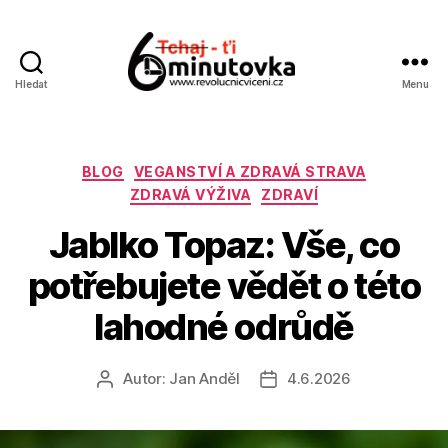
Hledat
Menu
Jan
Anděl
Rubriky
BLOG
VEGANSTVÍ A ZDRAVÁ STRAVA
ZDRAVÁ VÝŽIVA
ZDRAVÍ
Jablko Topaz: Vše, co
potřebujete vědět o této
lahodné odrůdě
Autor:
Jan Anděl
4.6.2026
Autor
Datum
příspěvku
příspěvku