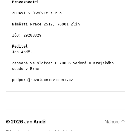
Provozovatel
ZDRAVÍ S ÚSMĚVEM s.r.o.
Náměstí Práce 2512, 76001 Zlín
IČO: 29283329
Ředitel
Jan Anděl
Zapsaná ve složce: C 70836 vedená u Krajského 
soudu v Brně
podpora@revolucnicviceni.cz
© 2026
Jan Anděl
Nahoru
↑