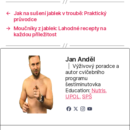
←
Jak na sušení jablek v troubě: Praktický
průvodce
→
Moučníky z jablek: Lahodné recepty na
každou příležitost
Jan Anděl
Výživový poradce a
autor cvičebního
programu
šestiminutovka
Education:
Nutris,
UPOL,
SPŠ