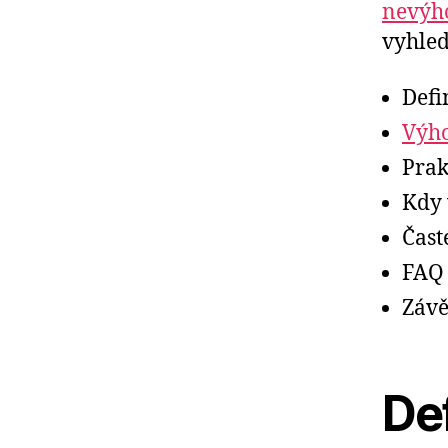
nevýh
vyhled
Defi
Výh
Prak
Kdy 
Čast
FAQ
Závě
Def