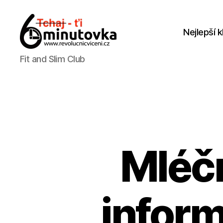
Nejlepší k
Jan
Fit and Slim Club
Anděl
Mléčn
inform