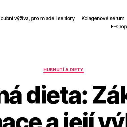
loubní výživa, pro mladé i seniory
Kolagenové sérum
E-sho
Rubriky
HUBNUTÍ A DIETY
á dieta: Zá
ace a její v