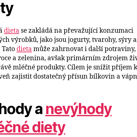
ty
á
dieta
se zakládá na převažující konzumaci
ch výrobků, jako jsou jogurty, tvarohy, sýry a
 Tato
dieta
může zahrnovat i další potraviny,
voce a zelenina, avšak primárním zdrojem ži
rávě mléčné produkty. Cílem je snížit příjem k
veň zajistit dostatečný přísun bílkovin a vápn
hody a
nevýhody
éčné diety