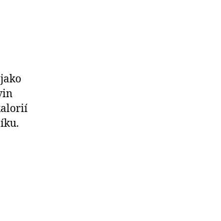
 jako
vin
alorií
íku.