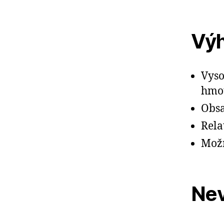
Vý
Vyso
hmo
Obsa
Rela
Možn
Ne