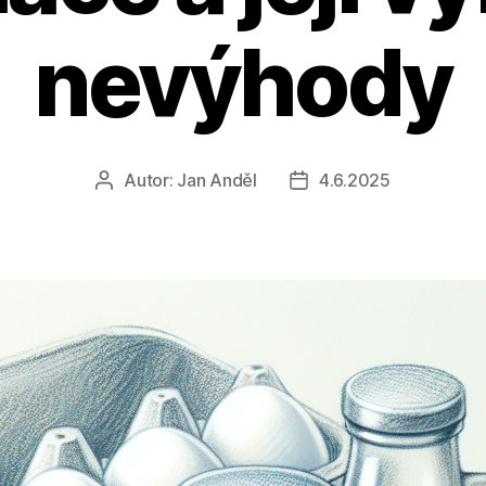
nevýhody
Autor:
Jan Anděl
4.6.2025
Autor
Datum
příspěvku
příspěvku