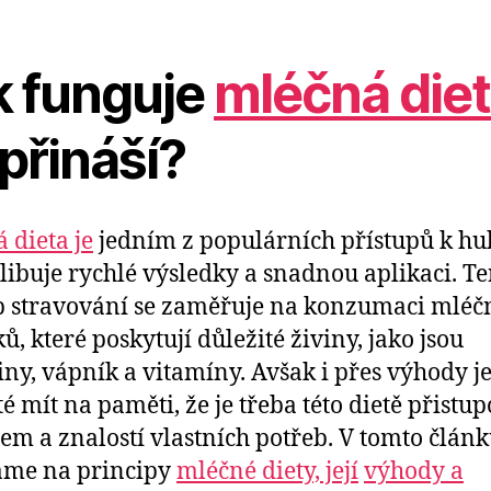
k funguje
mléčná diet
přináší?
 dieta je
jedním z populárních přístupů k hu
slibuje rychlé výsledky a snadnou aplikaci. T
 stravování se zaměřuje na konzumaci mléč
ů, které poskytují důležité živiny, jako jsou
iny, vápník a vitamíny. Avšak i přes výhody j
té mít na paměti, že je třeba této dietě přistup
m a znalostí vlastních potřeb. V tomto článk
áme na principy
mléčné diety, její
výhody a