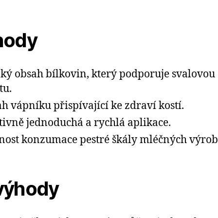
hody
ký obsah bílkovin, který podporuje svalovou
tu.
h vápníku přispívající ke zdraví kostí.
tivně jednoduchá a rychlá aplikace.
ost konzumace pestré škály mléčných výrob
výhody