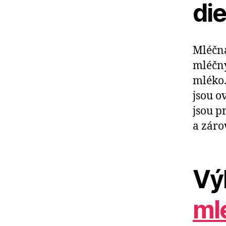
die
Mléčn
mléčný
mléko.
jsou o
jsou p
a záro
Vý
ml