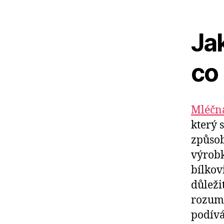
Ja
co 
Mléčná
který 
způsob
výrobk
bílkov
důleži
rozume
podív