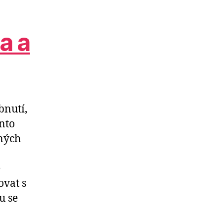
a a
bnutí,
ento
ných
e
ovat s
u se