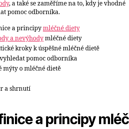
ody
, a také se zaměříme na to, kdy je vhodné
at pomoc odborníka.
nice a principy
mléčné diety
ody a nevýhody
mléčné diety
tické kroky k úspěšné mléčné dietě
vyhledat pomoc odborníka
é mýty o mléčné dietě
r a shrnutí
inice a principy mlé