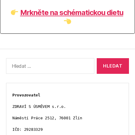
Mrkněte na schématickou dietu
Výsledky
vyhledávání:
Provozovatel
ZDRAVÍ S ÚSMĚVEM s.r.o.
Náměstí Práce 2512, 76001 Zlín
IČO: 29283329