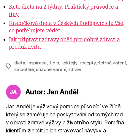
Keto dieta na 2 týdny: Praktický průvodce a
tipy
Krabičková dieta v Českých Budějovicích: Vše,
co potřebujete vědět
Jak připravit zdravý oběd pro dobré zdraví a
produktivitu
dieta
,
inspirace
,
Jídlo
,
koktejly
,
recepty
,
šetrné vaření
,
Štítky
smoothie
,
snadné vaření
,
zdraví
Autor: Jan Anděl
Jan Anděl je výživový poradce působící ve Zlíně,
který se zaměřuje na poskytování odborných rad
v oblasti zdravé výživy a životního stylu. Pomáhá
klientům zlepšit jejich stravovací návyky a