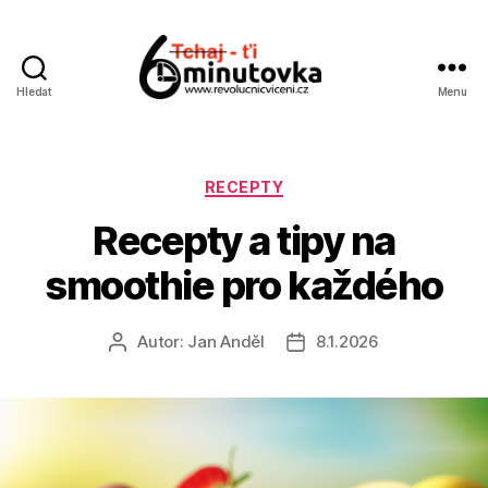
Hledat
Menu
Jan
Anděl
Rubriky
RECEPTY
Recepty a tipy na
smoothie pro každého
Autor:
Jan Anděl
8.1.2026
Autor
Datum
příspěvku
příspěvku