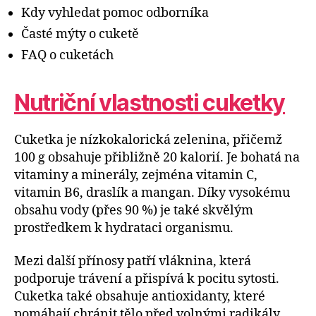
Kdy vyhledat pomoc odborníka
Časté mýty o cuketě
FAQ o cuketách
Nutriční vlastnosti cuketky
Cuketka je nízkokalorická zelenina, přičemž
100 g obsahuje přibližně 20 kalorií. Je bohatá na
vitaminy a minerály, zejména vitamin C,
vitamin B6, draslík a mangan. Díky vysokému
obsahu vody (přes 90 %) je také skvělým
prostředkem k hydrataci organismu.
Mezi další přínosy patří vláknina, která
podporuje trávení a přispívá k pocitu sytosti.
Cuketka také obsahuje antioxidanty, které
pomáhají chránit tělo před volnými radikály.