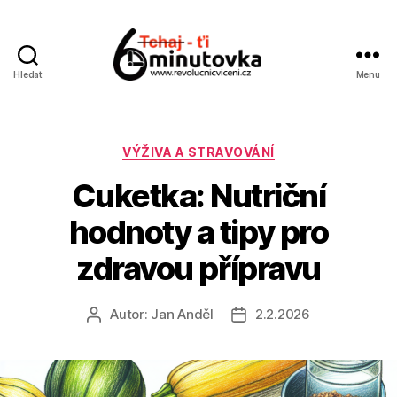
Hledat
Menu
Jan
Anděl
Rubriky
VÝŽIVA A STRAVOVÁNÍ
Cuketka: Nutriční
hodnoty a tipy pro
zdravou přípravu
Autor:
Jan Anděl
2.2.2026
Autor
Datum
příspěvku
příspěvku