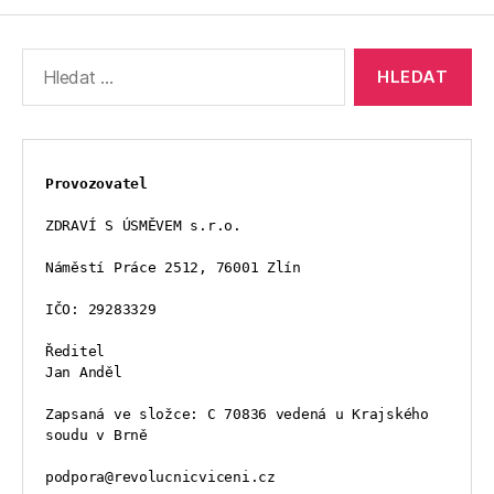
Výsledky
vyhledávání:
Provozovatel
ZDRAVÍ S ÚSMĚVEM s.r.o.
Náměstí Práce 2512, 76001 Zlín
IČO: 29283329
Ředitel
Jan Anděl
Zapsaná ve složce: C 70836 vedená u Krajského 
soudu v Brně
podpora@revolucnicviceni.cz