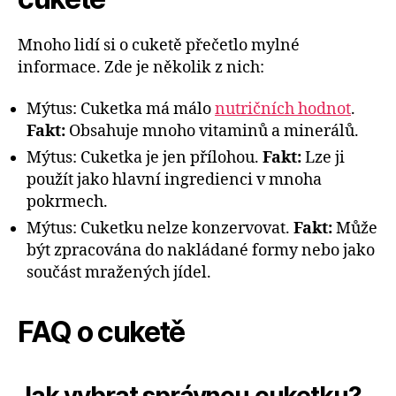
Mnoho lidí si o cuketě přečetlo mylné
informace. Zde je několik z nich:
Mýtus: Cuketka má málo
nutričních hodnot
.
Fakt:
Obsahuje mnoho vitaminů a minerálů.
Mýtus: Cuketka je jen přílohou.
Fakt:
Lze ji
použít jako hlavní ingredienci v mnoha
pokrmech.
Mýtus: Cuketku nelze konzervovat.
Fakt:
Může
být zpracována do nakládané formy nebo jako
součást mražených jídel.
FAQ o cuketě