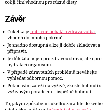
což ji činí vhodnou pro různé diety.
Závěr
Cuketka je
nutričně bohatá a zdravá volba
,
vhodná do mnoha pokrmů.
Je snadno dostupná a lze ji dobře skladovat a
připravit.
Je důležitá nejen pro zdravou stravu, ale i pro
hydrataci organismu.
V případě zdravotních problémů neváhejte
vyhledat odbornou pomoc.
Pokud vám záleží na výživě, zkuste hubnutí s
výživovým poradcem = úspěšné hubnutí.
To, jakým způsobem cuketku zařadíte do svého
jídelníčku, může mít
zásadní vliv na
vaše