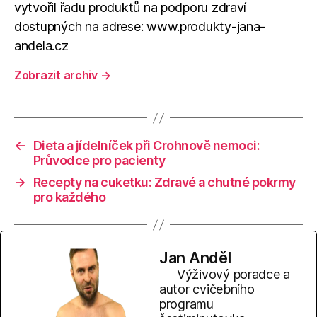
vytvořil řadu produktů na podporu zdraví
dostupných na adrese: www.produkty-jana-
andela.cz
Zobrazit archiv
→
←
Dieta a jídelníček při Crohnově nemoci:
Průvodce pro pacienty
→
Recepty na cuketku: Zdravé a chutné pokrmy
pro každého
Jan Anděl
Výživový poradce a
autor cvičebního
programu