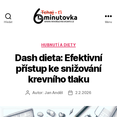
Hledat
Menu
Jan
Anděl
Rubriky
HUBNUTÍ A DIETY
Dash dieta: Efektivní
přístup ke snižování
krevního tlaku
Autor:
Jan Anděl
2.2.2026
Autor
Datum
příspěvku
příspěvku