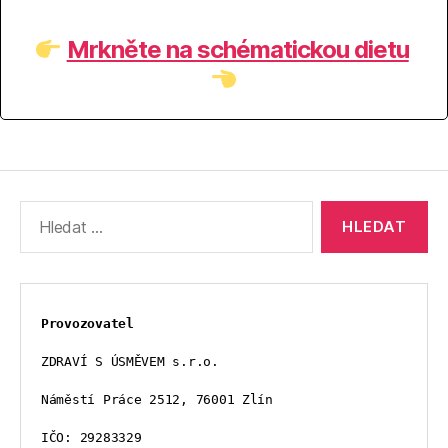
Mrkněte na schématickou dietu
Výsledky
vyhledávání:
Provozovatel
ZDRAVÍ S ÚSMĚVEM s.r.o.
Náměstí Práce 2512, 76001 Zlín
IČO: 29283329