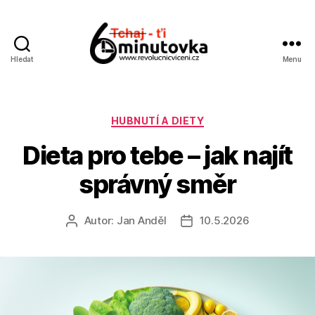
Hledat
Menu
Jan
Anděl
Rubriky
HUBNUTÍ A DIETY
Dieta pro tebe – jak najít
správný směr
Autor:
Jan Anděl
10.5.2026
Autor
Datum
příspěvku
příspěvku