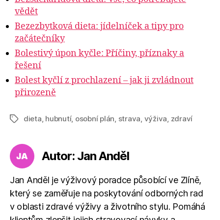
vědět
Bezezbytková dieta: jídelníček a tipy pro
začátečníky
Bolestivý úpon kyčle: Příčiny, příznaky a
řešení
Bolest kyčlí z prochlazení – jak ji zvládnout
přirozeně
dieta
,
hubnutí
,
osobní plán
,
strava
,
výživa
,
zdraví
Štítky
Autor: Jan Anděl
Jan Anděl je výživový poradce působící ve Zlíně,
který se zaměřuje na poskytování odborných rad
v oblasti zdravé výživy a životního stylu. Pomáhá
klientům zlepšit jejich stravovací návyky a