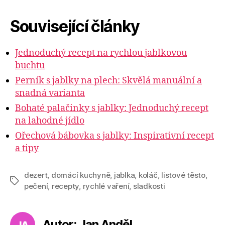
Související články
Jednoduchý recept na rychlou jablkovou
buchtu
Perník s jablky na plech: Skvělá manuální a
snadná varianta
Bohaté palačinky s jablky: Jednoduchý recept
na lahodné jídlo
Ořechová bábovka s jablky: Inspirativní recept
a tipy
dezert
,
domácí kuchyně
,
jablka
,
koláč
,
listové těsto
,
Štítky
pečení
,
recepty
,
rychlé vaření
,
sladkosti
Autor: Jan Anděl