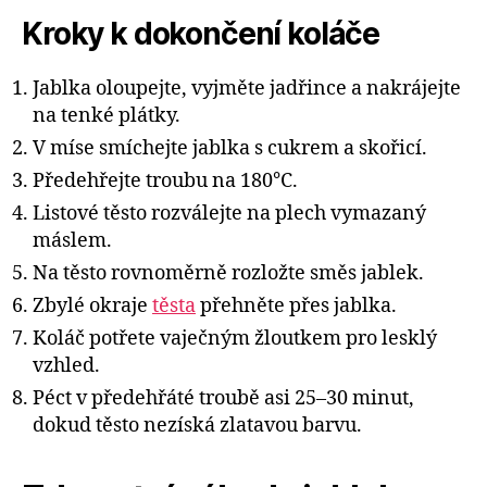
Kroky k dokončení koláče
Jablka oloupejte, vyjměte jadřince a nakrájejte
na tenké plátky.
V míse smíchejte jablka s cukrem a skořicí.
Předehřejte troubu na 180°C.
Listové těsto rozválejte na plech vymazaný
máslem.
Na těsto rovnoměrně rozložte směs jablek.
Zbylé okraje
těsta
přehněte přes jablka.
Koláč potřete vaječným žloutkem pro lesklý
vzhled.
Péct v předehřáté troubě asi 25–30 minut,
dokud těsto nezíská zlatavou barvu.