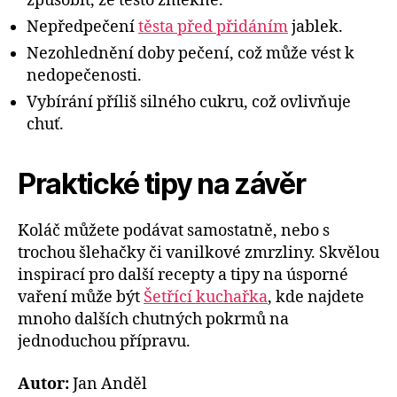
způsobit, že těsto změkne.
Nepředpečení
těsta před přidáním
jablek.
Nezohlednění doby pečení, což může vést k
nedopečenosti.
Vybírání příliš silného cukru, což ovlivňuje
chuť.
Praktické tipy na závěr
Koláč můžete podávat samostatně, nebo s
trochou šlehačky či vanilkové zmrzliny. Skvělou
inspirací pro další recepty a tipy na úsporné
vaření může být
Šetřící kuchařka
, kde najdete
mnoho dalších chutných pokrmů na
jednoduchou přípravu.
Autor:
Jan Anděl