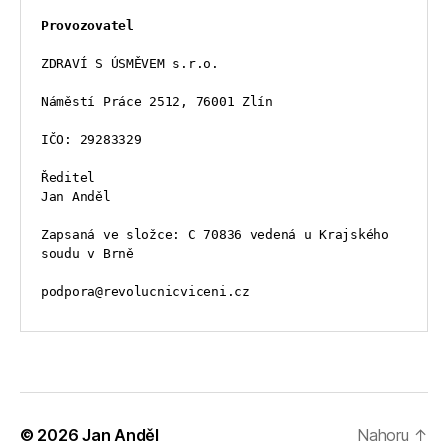
Provozovatel
ZDRAVÍ S ÚSMĚVEM s.r.o.
Náměstí Práce 2512, 76001 Zlín
IČO: 29283329
Ředitel
Jan Anděl
Zapsaná ve složce: C 70836 vedená u Krajského 
soudu v Brně
podpora@revolucnicviceni.cz
© 2026
Jan Anděl
Nahoru
↑