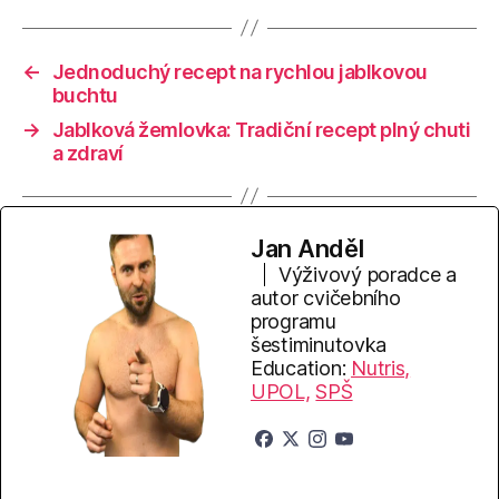
←
Jednoduchý recept na rychlou jablkovou
buchtu
→
Jablková žemlovka: Tradiční recept plný chuti
a zdraví
Jan Anděl
Výživový poradce a
autor cvičebního
programu
šestiminutovka
Education:
Nutris,
UPOL,
SPŠ