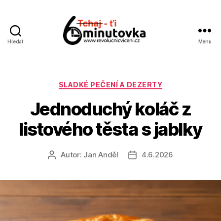
Hledat
Menu
Jan
Anděl
Rubriky
SLADKÉ PEČENÍ A DEZERTY
Jednoduchý koláč z
listového těsta s jablky
Autor:
Jan Anděl
4.6.2026
Autor
Datum
příspěvku
příspěvku