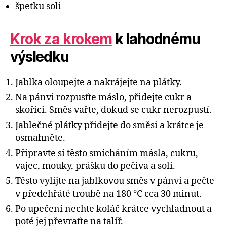
špetku soli
Krok za krokem
k lahodnému
výsledku
Jablka oloupejte a nakrájejte na plátky.
Na pánvi rozpusťte máslo, přidejte cukr a
skořici. Směs vařte, dokud se cukr nerozpustí.
Jablečné plátky přidejte do směsi a krátce je
osmahněte.
Připravte si těsto smícháním másla, cukru,
vajec, mouky, prášku do pečiva a soli.
Těsto vylijte na jablkovou směs v pánvi a pečte
v předehřáté troubě na 180 °C cca 30 minut.
Po upečení nechte koláč krátce vychladnout a
poté jej převraťte na talíř.