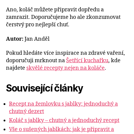
Ano, koláč můžete připravit dopředu a
zamrazit. Doporučujeme ho ale zkonzumovat
čerstvý pro nejlepší chuť.
Autor:
Jan Anděl
Pokud hledáte více inspirace na zdravé vaření,
doporučuji mrknout na
Šetřící kuchařku
, kde
najdete
skvělé recepty nejen na koláče
.
Související články
Recept na žemlovku s jablky: jednoduchý a
chutný dezert
Koláč s jablky – chutný a jednoduchý recept
Vše o sušených jablkách: jak je připravit a