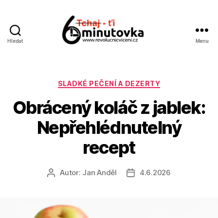
Hledat
Menu
Jan
Anděl
Rubriky
SLADKÉ PEČENÍ A DEZERTY
Obrácený koláč z jablek:
Nepřehlédnutelný
recept
Autor:
Jan Anděl
4.6.2026
Autor
Datum
příspěvku
příspěvku