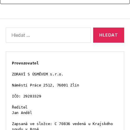
Výsledky
vyhledávání:
Provozovatel
ZDRAVÍ S ÚSMĚVEM s.r.o.
Náměstí Práce 2512, 76001 Zlín
IČO: 29283329
Ředitel
Jan Anděl
Zapsaná ve složce: C 70836 vedená u Krajského 
soudu v Brně