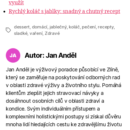
využít
Rychlý koláč s jablky: snadný a chutný recept
dessert
,
domácí
,
jablečný
,
koláč
,
pečení
,
recepty
,
Štítky
sladké
,
vaření
,
Zdravé
Autor: Jan Anděl
Jan Anděl je výživový poradce působící ve Zlíně,
který se zaměřuje na poskytování odborných rad
v oblasti zdravé výživy a životního stylu. Pomáhá
klientům zlepšit jejich stravovací návyky a
dosáhnout osobních cílů v oblasti zdraví a
kondice. Svým individuálním přístupem a
komplexními holistickými postupy si získal důvěru
mnoha lidí hledajících cestu ke zdravějšímu životu