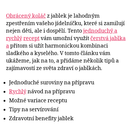
Obrácený koláč
z jablek je lahodným
zpestřením vašeho jídelníčku, které si zamilují
nejen děti, ale i dospělí. Tento
jednoduchý a
rychlý
recept
vám umožní využít
čerstvá jablka
a
přitom si užít harmonickou kombinaci
sladkého a kyselého. V tomto článku vám
ukážeme, jak na to, a přidáme několik tipů a
zajímavostí ze světa zdraví o jablkách.
Jednoduché suroviny na přípravu
Rychlý
návod na přípravu
Možné variace receptu
Tipy na servírování
Zdravotní benefity jablek