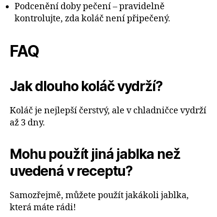
Podcenění doby pečení – pravidelně
kontrolujte, zda koláč není připečený.
FAQ
Jak dlouho koláč vydrží?
Koláč je nejlepší čerstvý, ale v chladničce vydrží
až 3 dny.
Mohu použít jiná jablka než
uvedená v receptu?
Samozřejmě, můžete použít jakákoli jablka,
která máte rádi!