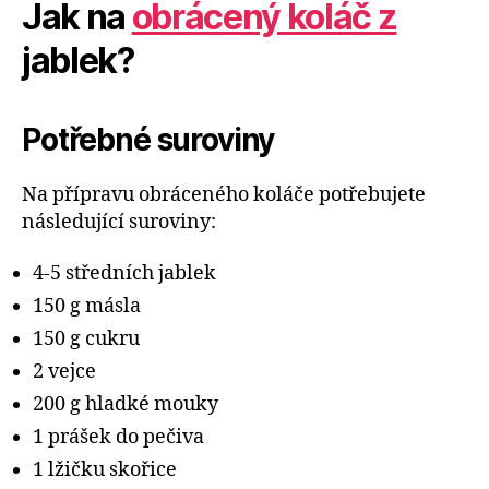
Jak na
obrácený koláč z
jablek?
Potřebné suroviny
Na přípravu obráceného koláče potřebujete
následující suroviny:
4-5 středních jablek
150 g másla
150 g cukru
2 vejce
200 g hladké mouky
1 prášek do pečiva
1 lžičku skořice