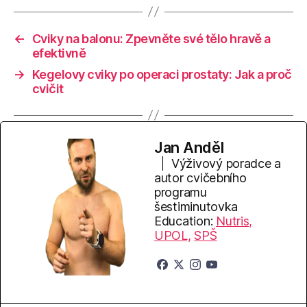
←
Cviky na balonu: Zpevněte své tělo hravě a
efektivně
→
Kegelovy cviky po operaci prostaty: Jak a proč
cvičit
Jan Anděl
Výživový poradce a
autor cvičebního
programu
šestiminutovka
Education:
Nutris,
UPOL,
SPŠ