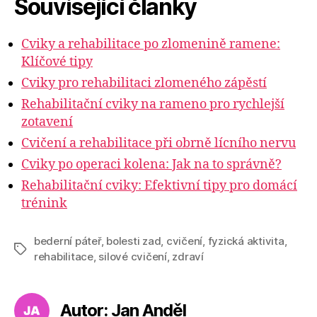
Související články
Cviky a rehabilitace po zlomenině ramene:
Klíčové tipy
Cviky pro rehabilitaci zlomeného zápěstí
Rehabilitační cviky na rameno pro rychlejší
zotavení
Cvičení a rehabilitace při obrně lícního nervu
Cviky po operaci kolena: Jak na to správně?
Rehabilitační cviky: Efektivní tipy pro domácí
trénink
bederní páteř
,
bolesti zad
,
cvičení
,
fyzická aktivita
,
Štítky
rehabilitace
,
silové cvičení
,
zdraví
Autor: Jan Anděl