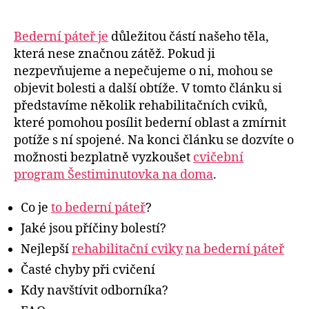
Bederní páteř je
důležitou částí našeho těla,
která nese značnou zátěž. Pokud ji
nezpevňujeme a nepečujeme o ni, mohou se
objevit bolesti a další obtíže. V tomto článku si
představíme několik rehabilitačních cviků,
které pomohou posílit bederní oblast a zmírnit
potíže s ní spojené. Na konci článku se dozvíte o
možnosti bezplatně vyzkoušet
cvičební
program Šestiminutovka na doma
.
Co je
to bederní páteř
?
Jaké jsou příčiny bolestí?
Nejlepší
rehabilitační cviky
na bederní páteř
Časté chyby při cvičení
Kdy navštívit odborníka?