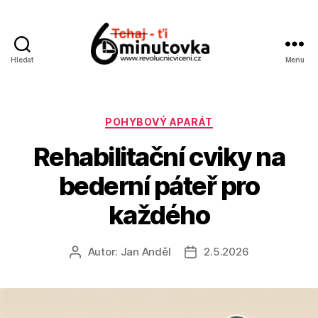
Hledat
Menu
Jan
Anděl
Rubriky
POHYBOVÝ APARÁT
Rehabilitační cviky na
bederní páteř pro
každého
Autor:
Jan Anděl
2.5.2026
Autor
Datum
příspěvku
příspěvku