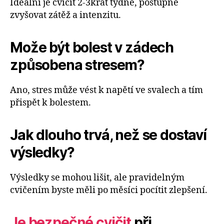
Ideální je cvičit 2-3krát týdně, postupně
zvyšovat zátěž a intenzitu.
Može být bolest v zádech
způsobena stresem?
Ano, stres může vést k napětí ve svalech a tím
přispět k bolestem.
Jak dlouho trvá, než se dostaví
výsledky?
Výsledky se mohou lišit, ale pravidelným
cvičením byste měli po měsíci pocítit zlepšení.
Je bezpečné cvičit
při