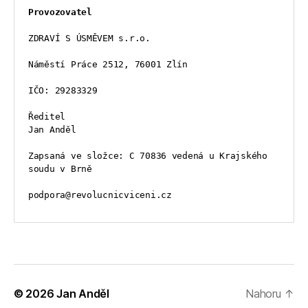
Provozovatel
ZDRAVÍ S ÚSMĚVEM s.r.o.
Náměstí Práce 2512, 76001 Zlín
IČO: 29283329
Ředitel
Jan Anděl
Zapsaná ve složce: C 70836 vedená u Krajského 
soudu v Brně
podpora@revolucnicviceni.cz
© 2026
Jan Anděl
Nahoru
↑