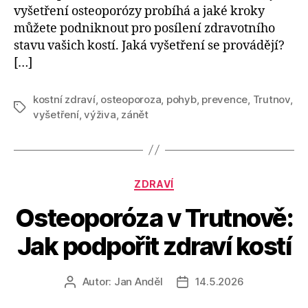
vyšetření osteoporózy probíhá a jaké kroky
můžete podniknout pro posílení zdravotního
stavu vašich kostí. Jaká vyšetření se provádějí?
[…]
kostní zdraví
,
osteoporoza
,
pohyb
,
prevence
,
Trutnov
,
Štítky
vyšetření
,
výživa
,
zánět
Rubriky
ZDRAVÍ
Osteoporóza v Trutnově:
Jak podpořit zdraví kostí
Autor:
Jan Anděl
14.5.2026
Autor
Datum
příspěvku
příspěvku