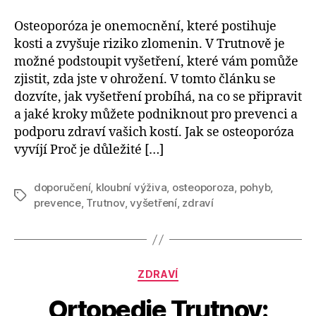
Osteoporóza je onemocnění, které postihuje
kosti a zvyšuje riziko zlomenin. V Trutnově je
možné podstoupit vyšetření, které vám pomůže
zjistit, zda jste v ohrožení. V tomto článku se
dozvíte, jak vyšetření probíhá, na co se připravit
a jaké kroky můžete podniknout pro prevenci a
podporu zdraví vašich kostí. Jak se osteoporóza
vyvíjí Proč je důležité […]
doporučení
,
kloubní výživa
,
osteoporoza
,
pohyb
,
Štítky
prevence
,
Trutnov
,
vyšetření
,
zdraví
Rubriky
ZDRAVÍ
Ortopedie Trutnov: