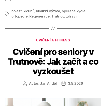
bolesti kloubů
,
kloubní výživa
,
operace kyčle
,
Štítky
ortopedie
,
Regenerace
,
Trutnov
,
zdraví
Rubriky
CVIČENÍ A FITNESS
Cvičení pro seniory v
Trutnově: Jak začít a co
vyzkoušet
Autor:
Jan Anděl
3.5.2026
Autor
Datum
příspěvku
příspěvku