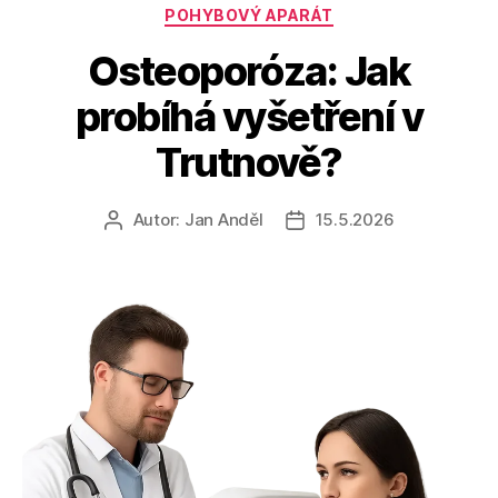
Rubriky
POHYBOVÝ APARÁT
Osteoporóza: Jak
probíhá vyšetření v
Trutnově?
Autor:
Jan Anděl
15.5.2026
Autor
Datum
příspěvku
příspěvku