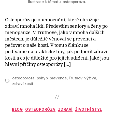
Ilustrace k tématu: osteoporóza.
Osteoporóza je onemocnění, které ohrožuje
zdraví mnoha lidí. Především seniory a ženy po
menopauze. V Trutnově, jako v mnoha dalších
městech, je důležité věnovat se prevenci a
pečovat o naše kosti. V tomto článku se
podíváme na praktické tipy, jak podpořit zdraví
kostí a co je důležité pro jejich udržení. Jaké jsou
hlavní příčiny osteoporózy […]
osteoporoza
,
pohyb
,
prevence
,
Trutnov
,
výživa
,
Štítky
zdraví kostí
Rubriky
BLOG
OSTEOPORÓZA
ZDRAVÍ
ŽIVOTNÍ STYL