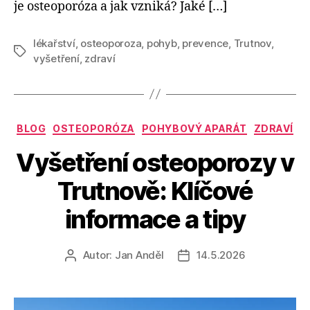
je osteoporóza a jak vzniká? Jaké […]
lékařství
,
osteoporoza
,
pohyb
,
prevence
,
Trutnov
,
Štítky
vyšetření
,
zdraví
Rubriky
BLOG
OSTEOPORÓZA
POHYBOVÝ APARÁT
ZDRAVÍ
Vyšetření osteoporozy v
Trutnově: Klíčové
informace a tipy
Autor:
Jan Anděl
14.5.2026
Autor
Datum
příspěvku
příspěvku