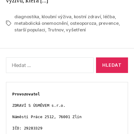
výživu, která […]
diagnostika
,
kloubní výživa
,
kostní zdraví
,
léčba
,
metabolická onemocnění
,
osteoporoza
,
prevence
,
Štítky
starší populaci
,
Trutnov
,
vyšetření
Výsledky
vyhledávání:
Provozovatel
ZDRAVÍ S ÚSMĚVEM s.r.o.
Náměstí Práce 2512, 76001 Zlín
IČO: 29283329