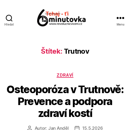
Hledat
Menu
Jan
Anděl
Štítek:
Trutnov
Rubriky
ZDRAVÍ
Osteoporóza v Trutnově:
Prevence a podpora
zdraví kostí
Autor:
Jan Anděl
15.5.2026
Autor
Datum