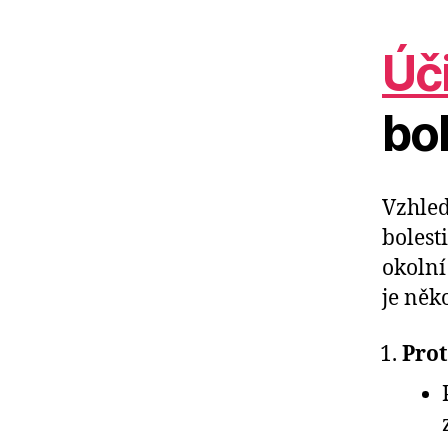
Úč
bol
Vzhle
bolesti
okolní
je něk
Prot