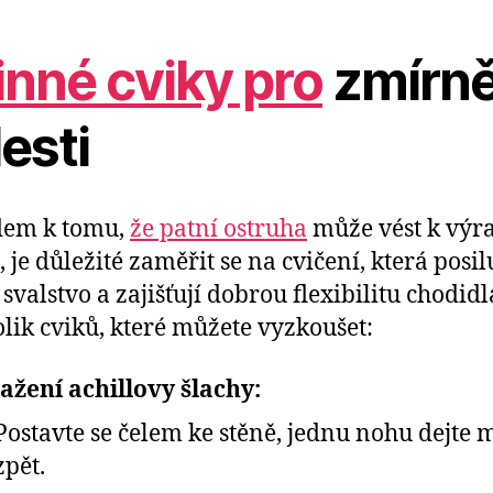
inné cviky pro
zmírně
esti
dem k tomu,
že patní ostruha
může vést k výr
, je důležité zaměřit se na cvičení, která posil
 svalstvo a zajišťují dobrou flexibilitu chodidl
olik cviků, které můžete vyzkoušet:
ažení achillovy šlachy:
Postavte se čelem ke stěně, jednu nohu dejte 
zpět.