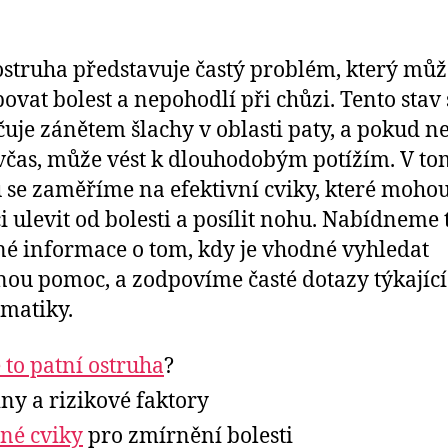
ostruha představuje častý problém, který můž
ovat bolest a nepohodlí při chůzi. Tento stav 
uje zánětem šlachy v oblasti paty, a pokud n
včas, může vést k dlouhodobým potížím. V to
 se zaměříme na efektivní cviky, které moho
 ulevit od bolesti a posílit nohu. Nabídneme 
né informace o tom, kdy je vhodné vyhledat
ou pomoc, a zodpovíme časté dotazy týkající 
matiky.
e to patní ostruha
?
iny a rizikové faktory
né cviky
pro zmírnění bolesti