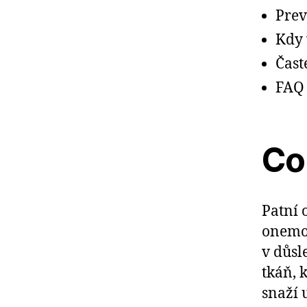
Pre
Kdy 
Čast
FAQ
Co 
Patní o
onemoc
v důsl
tkáň, k
snaží 