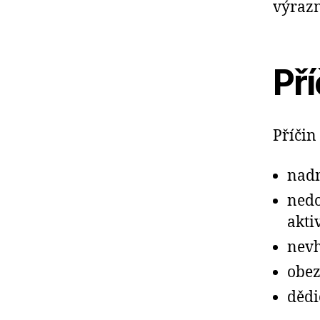
výrazn
Pří
Příčin
nadm
nedo
akti
nevh
obez
dědi