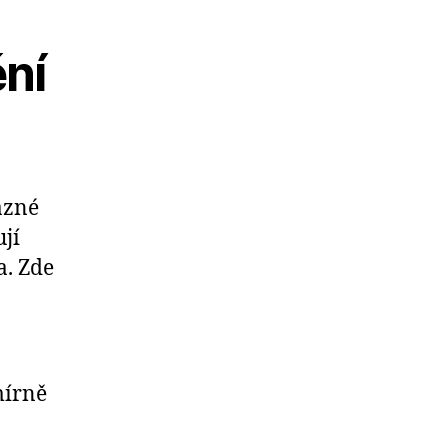
ní
azné
ují
a. Zde
mírně