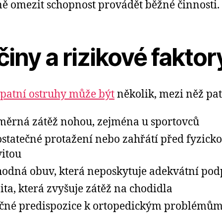
ě omezit schopnost provádět běžné činnosti.
činy a rizikové faktor
patní ostruhy může být
několik, mezi něž pat
ěrná zátěž nohou, zejména u sportovců
statečné protažení nebo zahřátí před fyzick
vitou
odná obuv, která neposkytuje adekvátní po
ita, která zvyšuje zátěž na chodidla
čné predispozice k ortopedickým problémů