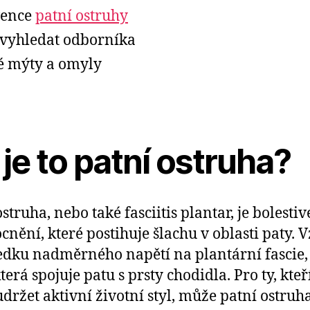
vence
patní ostruhy
vyhledat odborníka
é mýty a omyly
je to patní ostruha?
struha, nebo také fasciitis plantar, je bolestiv
nění, které postihuje šlachu v oblasti paty. 
edku nadměrného napětí na plantární fascie, 
terá spojuje patu s prsty chodidla. Pro ty, kteř
udržet aktivní životní styl, může patní ostruh