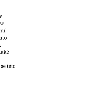
e
se
ení
mto
u
také
se této