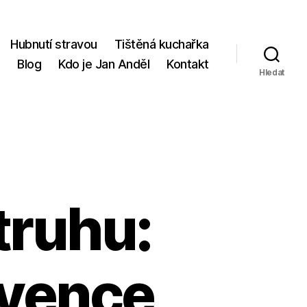
Hubnutí stravou
Tištěná kuchařka
p
Blog
Kdo je Jan Anděl
Kontakt
Hledat
truhu:
evence