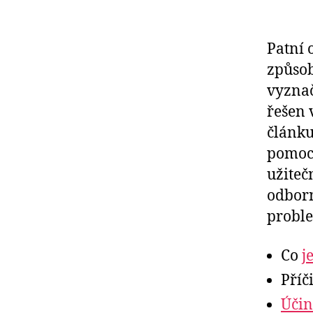
Patní 
způsob
vyznač
řešen 
článku
pomoci
užiteč
odborn
proble
Co
j
Příč
Účin