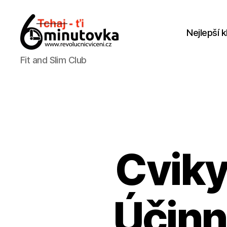
Nejlepší k
Jan
Fit and Slim Club
Anděl
Cviky
Účinn