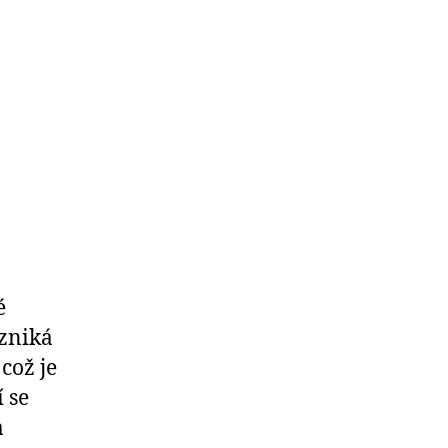
é
Vzniká
což je
í se
a