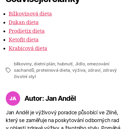
Bílkovinová dieta
Dukan dieta
Prodietix dieta
Ketofit dieta
Krabicová dieta
bílkoviny
,
dietní plán
,
hubnutí
,
Jídlo
,
omezování
sacharidů
,
proteinová dieta
,
výživa
,
zdraví
,
zdravý
Štítky
životní styl
Autor: Jan Anděl
Jan Anděl je výživový poradce působící ve Zlíně,
který se zaměřuje na poskytování odborných rad
v oblasti zdravé výživy a životního stylu. Pomáhá