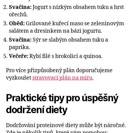
Svačina:
Jogurt s nízkým obsahem tuku a hrst
ořechů.
Oběd:
Grilované kuřecí maso se zeleninovým
salátem a dresinkem na bázi jogurtu.
Svačina:
Sýr se slabým obsahem tuku a
paprika.
Večeře:
Rybí filé s brokolicí a quinoa.
Pro více přizpůsobený plán doporučujeme
vyzkoušet
stravovací plán na míru
.
Praktické tipy pro úspěšný
dodržení diety
Dodržování proteinové diety může být náročné.
Zde je několik tipů, které vám pomohou: