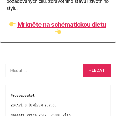
požadovaných cílů, zdravotního stavu i životního
stylu.
Mrkněte na schématickou dietu
Výsledky
vyhledávání:
Provozovatel
ZDRAVÍ S ÚSMĚVEM s.r.o.
Náměstí Práce 2512, 76001 Zlín