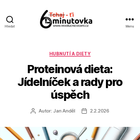
Hledat
Menu
Jan
Anděl
Rubriky
HUBNUTÍ A DIETY
Proteinová dieta:
Jídelníček a rady pro
úspěch
Autor:
Jan Anděl
2.2.2026
Autor
Datum
příspěvku
příspěvku