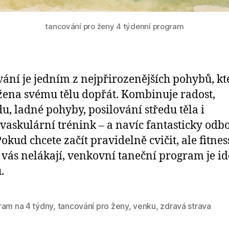
tancování pro ženy 4 týdenní program
ání je jedním z nejpřirozenějších pohybů, kt
ena svému tělu dopřát. Kombinuje radost,
u, ladné pohyby, posilování středu těla i
vaskulární trénink – a navíc fantasticky od
Pokud chcete začít pravidelně cvičit, ale fitnes
 vás nelákají, venkovní taneční program je id
.
ram na 4 týdny
,
tancování pro ženy
,
venku
,
zdravá strava