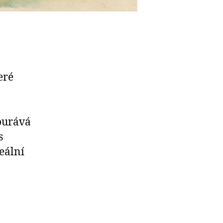
eré
bourává
s
eální