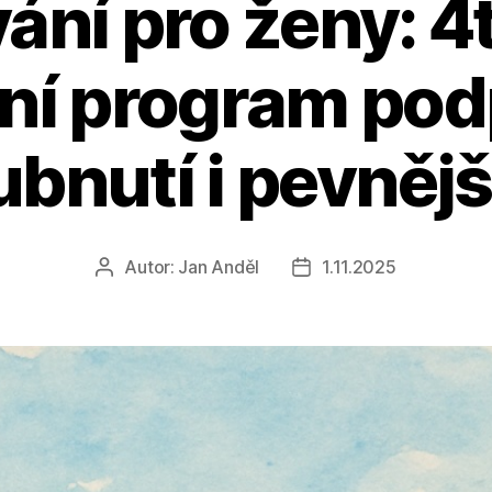
ání pro ženy: 4
ní program podp
bnutí i pevněj
Autor:
Jan Anděl
1.11.2025
Autor
Datum
příspěvku
příspěvku