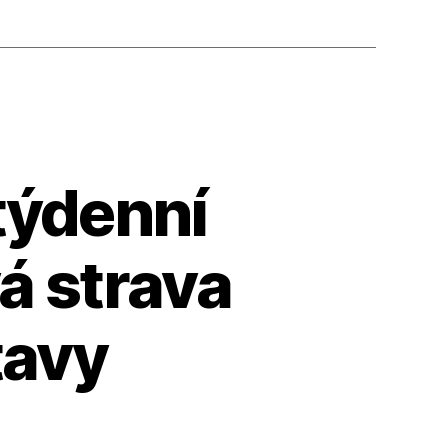
týdenní
á strava
tavy