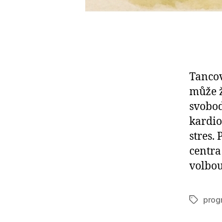
Tancov
může ž
svobod
kardio
stres. 
centra
volbou
prog
Štítky