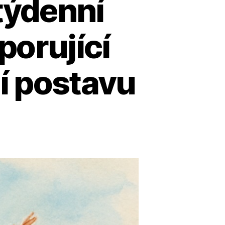
týdenní
orující
ší postavu